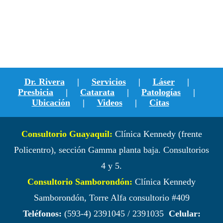
Dr. Rivera
|
Servicios
|
Láser
|
Presbicia
|
Catarata
|
Patologías
|
Ubicación
|
Videos
|
Citas
Consultorio Guayaquil:
Clínica Kennedy (frente
Policentro), sección Gamma planta baja. Consultorios
4 y 5.
Consultorio Samborondón:
Clínica Kennedy
Samborondón, Torre Alfa consultorio #409
Teléfonos:
(593-4) 2391045 / 2391035
Celular: