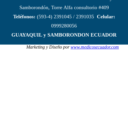
Samborondón, Torre Alfa consultorio #409
Teléfonos:
(593-4) 2391045 / 2391035
Celular:
0999280056
GUAYAQUIL y SAMBORONDON ECUADOR
Marketing y Diseño por
www.medicosecuador.com