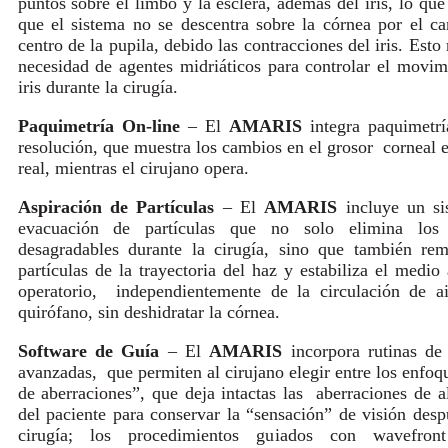
puntos sobre el limbo y la esclera, además del iris, lo que 
que el sistema no se descentra sobre la córnea por el c
centro de la pupila, debido las contracciones del iris. Esto
necesidad de agentes midriáticos para controlar el movim
iris durante la cirugía.
Paquimetría On-line
– El
AMARIS
integra paquimetrí
resolución, que muestra los cambios en el grosor corneal 
real, mientras el cirujano opera.
Aspiración de Partículas
– El
AMARIS
incluye un s
evacuación de partículas que no solo elimina lo
desagradables durante la cirugía, sino que también re
partículas de la trayectoria del haz y estabiliza el medio
operatorio, independientemente de la circulación de a
quirófano, sin deshidratar la córnea.
Software de Guía
– El
AMARIS
incorpora rutinas de
avanzadas, que permiten al cirujano elegir entre los enfoqu
de aberraciones”, que deja intactas las aberraciones de a
del paciente para conservar la “sensación” de visión desp
cirugía; los procedimientos guiados con wavefront