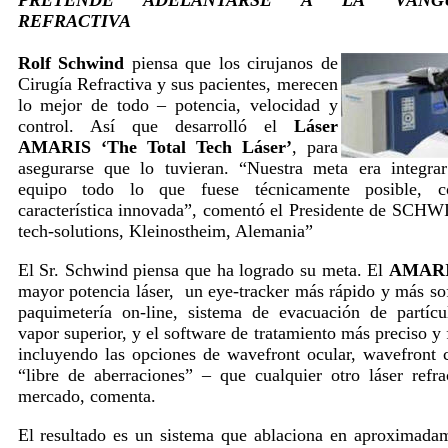
PRETENDE ADELANTARSE A LA VANGU
REFRACTIVA
Rolf Schwind
piensa que los cirujanos de
Cirugía Refractiva y sus pacientes, merecen
lo mejor de todo – potencia, velocidad y
control. Así que desarrolló el
Láser
AMARIS ‘The Total Tech Láser’
, para
asegurarse que lo tuvieran. “Nuestra meta era integra
equipo todo lo que fuese técnicamente posible, 
característica innovada”, comentó
el Presidente de SCHW
tech-solutions, Kleinostheim, Alemania”
El Sr. Schwind piensa que ha logrado su meta. El
AMAR
mayor potencia láser, un eye-tracker más rápido y más sof
paquimetería on-line, sistema de evacuación de partíc
vapor superior, y el software de tratamiento más preciso y f
incluyendo las opciones de wavefront ocular, wavefront 
“libre de aberraciones” – que cualquier otro láser refra
mercado, comenta.
El resultado es un sistema que ablaciona en aproximada