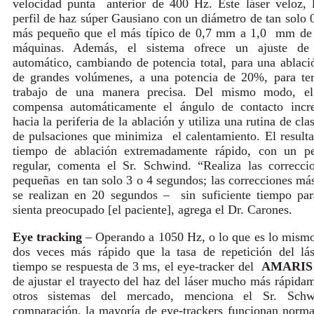
velocidad punta anterior de 400 Hz. Este láser veloz, 
perfil de haz súper Gausiano con un diámetro de tan solo
más pequeño que el más típico de 0,7 mm a 1,0 mm de l
máquinas. Además, el sistema ofrece un ajuste de 
automático, cambiando de potencia total, para una ablaci
de grandes volúmenes, a una potencia de 20%, para ter
trabajo de una manera precisa. Del mismo modo, el
compensa automáticamente el ángulo de contacto incr
hacia la periferia de la ablación y utiliza una rutina de cla
de pulsaciones que minimiza el calentamiento. El result
tiempo de ablación extremadamente rápido, con un pe
regular, comenta el Sr. Schwind. “Realiza las correcc
pequeñas en tan solo 3 o 4 segundos; las correcciones má
se realizan en 20 segundos – sin suficiente tiempo pa
sienta preocupado [el paciente], agrega el Dr. Carones.
Eye tracking
– Operando a 1050 Hz, o lo que es lo mism
dos veces más rápido que la tasa de repetición del lá
tiempo se respuesta de 3 ms, el eye-tracker del
AMARIS
de ajustar el trayecto del haz del láser mucho más rápida
otros sistemas del mercado, menciona el Sr. Sch
comparación, la mayoría de eye-trackers funcionan norm