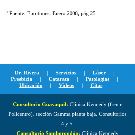
”
Fuente: Eurotimes. Enero 2008; pág 25
Dr. Rivera
|
Servicios
|
Láser
|
Presbicia
|
Catarata
|
Patologías
|
Ubicación
|
Videos
|
Citas
Consultorio Guayaquil:
Clínica Kennedy (frente
Policentro), sección Gamma planta baja. Consultorios
4 y 5.
Consultorio Samborondón:
Clínica Kennedy