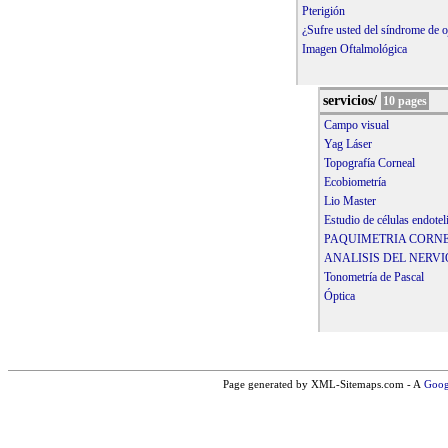
Pterigión
¿Sufre usted del síndrome de o
Imagen Oftalmológica
servicios/
10 pages
Campo visual
Yag Láser
Topografía Corneal
Ecobiometría
Lio Master
Estudio de células endotel
PAQUIMETRIA CORN
ANALISIS DEL NERVI
Tonometría de Pascal
Óptica
Page generated by XML-Sitemaps.com - A
Goog