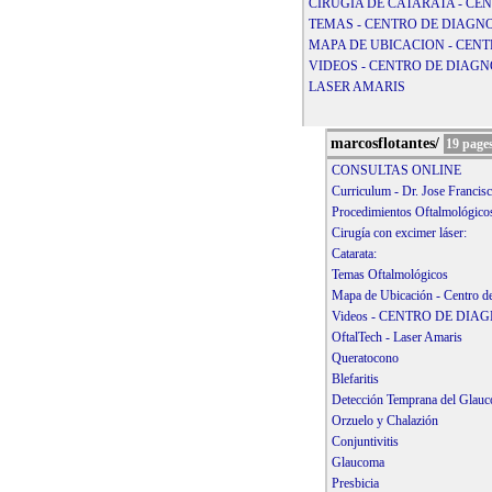
CIRUGIA DE CATARATA - C
TEMAS - CENTRO DE DIAGN
MAPA DE UBICACION - CEN
VIDEOS - CENTRO DE DIAG
LASER AMARIS
marcosflotantes/
19 page
CONSULTAS ONLINE
Curriculum - Dr. Jose Francis
Procedimientos Oftalmológico
Cirugía con excimer láser:
Catarata:
Temas Oftalmológicos
Mapa de Ubicación - Centro d
Videos - CENTRO DE DI
OftalTech - Laser Amaris
Queratocono
Blefaritis
Detección Temprana del Glau
Orzuelo y Chalazión
Conjuntivitis
Glaucoma
Presbicia